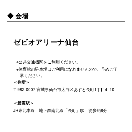
◆ 会場
ゼビオアリーナ仙台
※公共交通機関をご利用ください。
※体育館の駐車場はご利用になれませんので、予めご了
承ください。
＜住所＞
〒982-0007 宮城県仙台市太白区あすと長町1丁目4−10
＜最寄駅＞
JR東北本線、地下鉄南北線「長町」駅 徒歩約8分