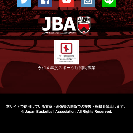
令和４年度スポーツ庁補助事業
本サイトで使用している文章・画像等の無断での
複製・転載を禁止します。
© Japan Basketball Association.
All Rights Reserved.