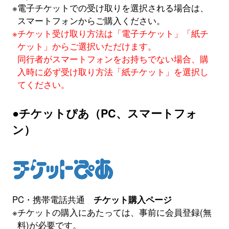
※電子チケットでの受け取りを選択される場合は、
スマートフォンからご購入ください。
※チケット受け取り方法は「電子チケット」「紙チ
ケット」からご選択いただけます。
同行者がスマートフォンをお持ちでない場合、購
入時に必ず受け取り方法「紙チケット」を選択し
てください。
●チケットぴあ（PC、スマートフォ
ン）
PC・携帯電話共通
チケット購入ページ
※チケットの購入にあたっては、事前に会員登録(無
料)が必要です。