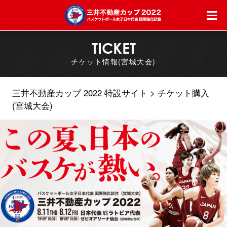
TICKET
チケット情報(宮城大会)
三井不動産カップ 2022 特設サイト
チケット購入
(宮城大会)