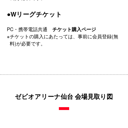
●Wリーグチケット
PC・携帯電話共通
チケット購入ページ
※チケットの購入にあたっては、事前に会員登録(無
料)が必要です。
ゼビオアリーナ仙台 会場見取り図