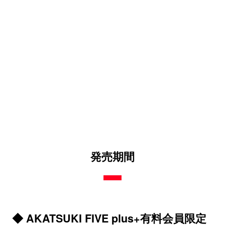
発売期間
◆ AKATSUKI FIVE plus+有料会員限定