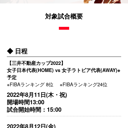
対象試合概要
◆ 日程
【三井不動産カップ2022】
女子日本代表(HOME) vs 女子ラトビア代表(AWAY)※
予定
※FIBAランキング 8位 ※FIBAランキング24位
2022年8月11日(木・祝)
開場時間13:00
試合開始時間：15:00
2022年8月12日(金)