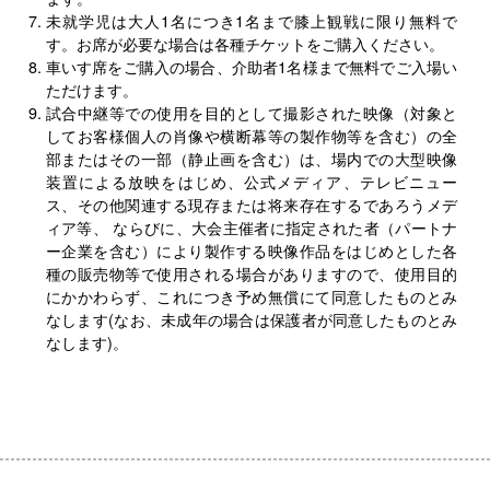
未就学児は大人1名につき1名まで膝上観戦に限り無料で
す。お席が必要な場合は各種チケットをご購入ください。
車いす席をご購入の場合、介助者1名様まで無料でご入場い
ただけます。
試合中継等での使用を目的として撮影された映像（対象と
してお客様個人の肖像や横断幕等の製作物等を含む）の全
部またはその一部（静止画を含む）は、場内での大型映像
装置による放映をはじめ、公式メディア、テレビニュー
ス、その他関連する現存または将来存在するであろうメデ
ィア等、 ならびに、大会主催者に指定された者（パートナ
ー企業を含む）により製作する映像作品をはじめとした各
種の販売物等で使用される場合がありますので、使用目的
にかかわらず、これにつき予め無償にて同意したものとみ
なします(なお、未成年の場合は保護者が同意したものとみ
なします)。