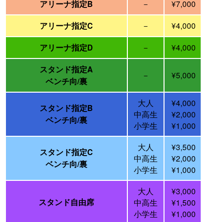
－
¥7,000
アリーナ指定B
－
¥4,000
アリーナ指定C
－
¥4,000
アリーナ指定D
スタンド指定A
－
¥5,000
ベンチ向/裏
大人
¥4,000
スタンド指定B
中高生
¥2,000
ベンチ向/裏
小学生
¥1,000
大人
¥3,500
スタンド指定C
中高生
¥2,000
ベンチ向/裏
小学生
¥1,000
大人
¥3,000
スタンド自由席
中高生
¥1,500
小学生
¥1,000