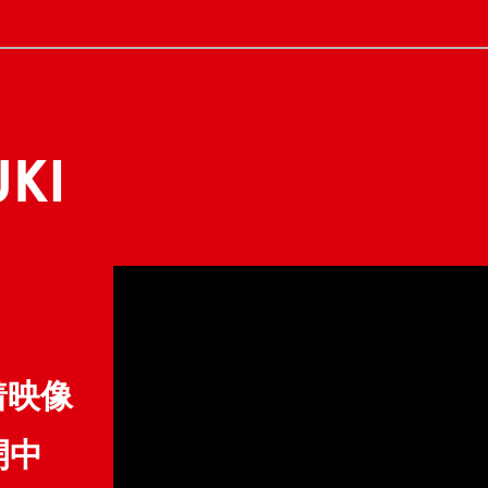
UKI
着映像
開中