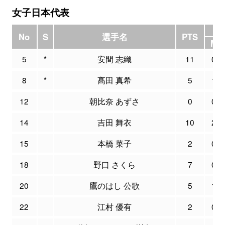
女子日本代表
3P
No
S
選手名
PTS
M
5
*
安間 志織
11
0
8
*
髙田 真希
5
1
12
朝比奈 あずさ
0
0
14
吉田 舞衣
10
2
15
本橋 菜子
2
0
18
野口 さくら
7
0
20
鷹のはし 公歌
5
1
22
江村 優有
2
0