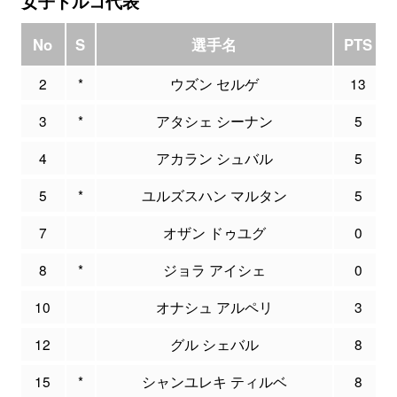
女子トルコ代表
No
S
選手名
PTS
2
*
ウズン セルゲ
13
3
*
アタシェ シーナン
5
4
アカラン シュバル
5
5
*
ユルズスハン マルタン
5
7
オザン ドゥユグ
0
8
*
ジョラ アイシェ
0
10
オナシュ アルペリ
3
12
グル シェバル
8
15
*
シャンユレキ ティルベ
8