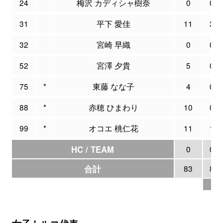
24
梅沢 カディシャ樹奈
0
0
31
平下 愛佳
11
3
32
宮崎 早織
0
0
52
宮澤 夕貴
5
0
75
*
東藤 なな子
4
0
88
*
赤穂 ひまわり
10
0
99
*
オコエ 桃仁花
11
1
HC / TEAM
0
0
合計
83
8
23